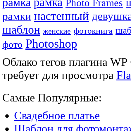
рамка
рамка
Photo Frames
настенный
девушк
рамки
шаблон
шаб
фотокнига
женские
Photoshop
фото
Облако тегов плагина WP 
требует для просмотра
Fla
Самые Популярные:
Свадебное платье
Шаблон для фотомонта