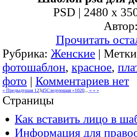
PSD | 2480 x 350
Автор:
Прочитать оста
Рубрика:
Женские
| Метк
фотошаблон
,
красное
,
пла
фото
|
Комментариев нет
« Предыдущая
1
2
3
4
5
Следующая »
10
20
...
» » »
Страницы
Как вставить лицо в ша
Информация для правоо