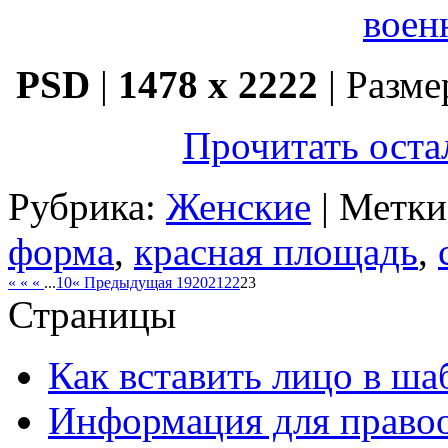
PSD
|
1478 x 2222
| Разме
Прочитать оста
Рубрика:
Женские
| Метк
форма
,
красная площадь
,
« « «
...
10
« Предыдущая
19
20
21
22
23
Страницы
Как вставить лицо в ша
Информация для правоо