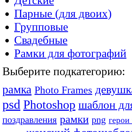
Детские
Парные (для двоих)
Групповые
Свадебные
Рамки для фотографий
Выберите подкатегорию:
рамка
девушк
Photo Frames
psd
Photoshop
шаблон дл
рамки
png
поздравления
герои