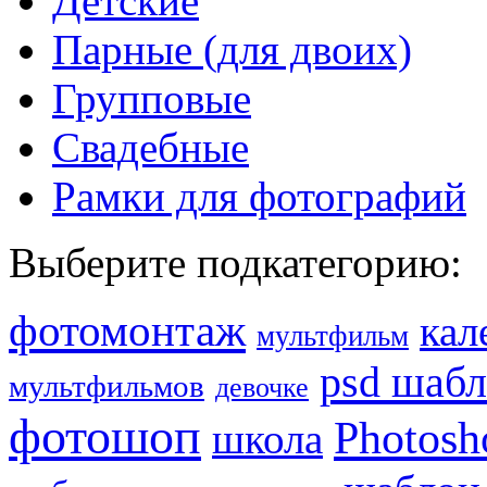
Детские
Парные (для двоих)
Групповые
Свадебные
Рамки для фотографий
Выберите подкатегорию:
фотомонтаж
кал
мультфильм
psd шаб
мультфильмов
девочке
фотошоп
Photosh
школа