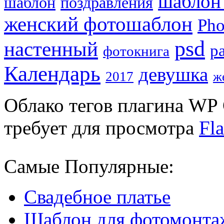
шаблон
шаблон
поздравления
женский фотошаблон
Pho
psd
настенный
р
фотокнига
Календарь
девушка
2017
ж
Облако тегов плагина WP 
требует для просмотра
Fla
Самые Популярные:
Свадебное платье
Шаблон для фотомонта