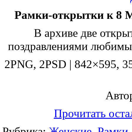
Рамки-открытки к 8 М
В архиве две откры
поздравлениями любимы
2PNG, 2PSD | 842×595, 350
Автор
Прочитать оста
Рубрика:
Женские
,
Рамки 