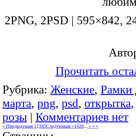
любим
2PNG, 2PSD | 595×842, 248
Автор
Прочитать оста
Рубрика:
Женские
,
Рамки 
марта
,
png
,
psd
,
открытка
розы
|
Комментариев нет
« Предыдущая
1
2
3
4
5
Следующая »
10
20
...
» » »
Страницы