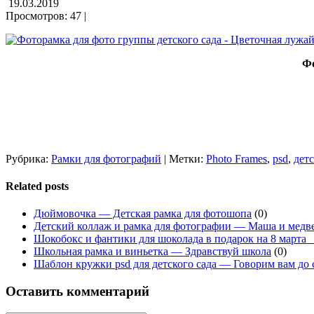
19.03.2019
Просмотров: 47 |
Фо
Рубрика:
Рамки для фотографий
| Метки:
Photo Frames
,
psd
,
дет
Related posts
Дюймовочка — Детская рамка для фотошопа
(0)
Детский коллаж и рамка для фотографии — Маша и медв
Шокобокс и фантики для шоколада в подарок на 8 марта_
Школьная рамка и виньетка — Здравствуй школа
(0)
Шаблон кружки psd для детского сада — Говорим вам до
Оставить комментарий