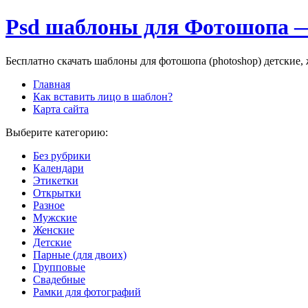
Psd шаблоны для Фотошопа —
Бесплатно скачать шаблоны для фотошопа (photoshop) детские
Главная
Как вставить лицо в шаблон?
Карта сайта
Выберите категорию:
Без рубрики
Календари
Этикетки
Открытки
Разное
Мужские
Женские
Детские
Парные (для двоих)
Групповые
Свадебные
Рамки для фотографий