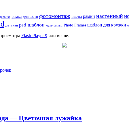
фотомонтаж
настенный
н
рамки
рамка для фото
цветы
девочке
sd
psd шаблон
шаблон для кружки
Photo Frames
детская
мультфильм
о
я просмотра
Flash Player 9
или выше.
рочек
сада — Цветочная лужайка