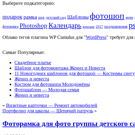
Выберите подкатегорию:
фотошоп
подарок
рамка
Шаблоны
png
детский сад
море
p
Календарь
Photoshop
поздравления
фотокнига
женские
2017
Облако тегов плагина WP Cumulus для "
WordPress
" требует дл
Самые Популярные:
Свадебное платье
Шаблон для фотомонтажа Жених и Невеста
11 Новогодних шаблонов для фотошоп — Костюмы снегу
Жених и невеста
Костюм для фотошопа Молодожёны
Фотошаблон — Молодая семья
Жених и невеста
«
Визитные карточки — Ремонт автомобилей
Портфолио для школы — Щенячий патруль
»
Фоторамка для фото группы детского 