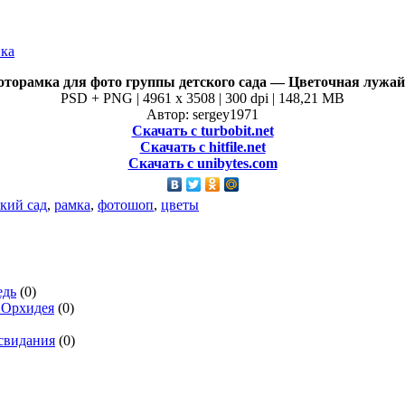
торамка для фото группы детского сада — Цветочная лужа
PSD + PNG | 4961 x 3508 | 300 dpi | 148,21 MB
Автор: sergey1971
Скачать с turbobit.net
Скачать с hitfile.net
Скачать с unibytes.com
ский сад
,
рамка
,
фотошоп
,
цветы
едь
(0)
 Орхидея
(0)
 свидания
(0)