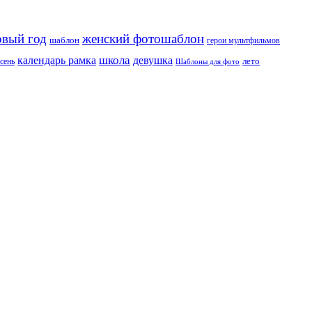
овый год
женский фотошаблон
шаблон
герои мультфильмов
школа
девушка
календарь рамка
лето
сень
Шаблоны для фото