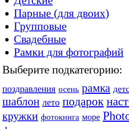
Детские
Парные (для двоих)
Групповые
Свадебные
Рамки для фотографий
Выберите подкатегорию:
рамка
поздравления
дет
осень
шаблон
подарок
нас
лето
Phot
кружки
море
фотокнига