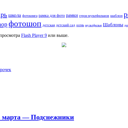
p
арь
школа
рамки
рамка для фото
шаблон
фотокнига
герои мультфильмов
фотошоп
hop
Шаблоны
детская
детский сад
осень
мультфильм
де
я просмотра
Flash Player 9
или выше.
рочек
 8 марта — Подснежники