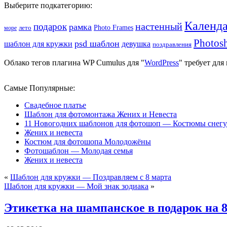
Выберите подкатегорию:
Календ
подарок
настенный
рамка
Photo Frames
лето
море
Photos
psd шаблон
шаблон для кружки
девушка
поздравления
Облако тегов плагина WP Cumulus для "
WordPress
" требует дл
Самые Популярные:
Свадебное платье
Шаблон для фотомонтажа Жених и Невеста
11 Новогодних шаблонов для фотошоп — Костюмы снегу
Жених и невеста
Костюм для фотошопа Молодожёны
Фотошаблон — Молодая семья
Жених и невеста
«
Шаблон для кружки — Поздравляем с 8 марта
Шаблон для кружки — Мой знак зодиака
»
Этикетка на шампанское в подарок на