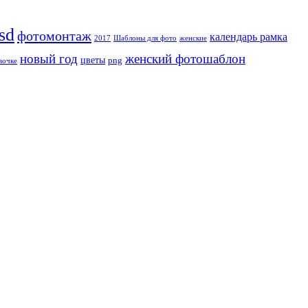
sd
фотомонтаж
календарь рамка
2017
Шаблоны для фото
женские
новый год
женский фотошаблон
цветы
png
вочке