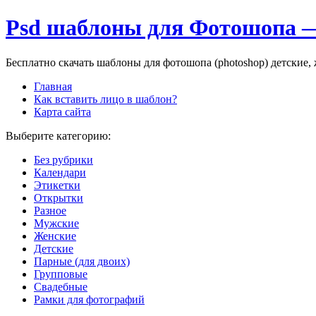
Psd шаблоны для Фотошопа —
Бесплатно скачать шаблоны для фотошопа (photoshop) детские
Главная
Как вставить лицо в шаблон?
Карта сайта
Выберите категорию:
Без рубрики
Календари
Этикетки
Открытки
Разное
Мужские
Женские
Детские
Парные (для двоих)
Групповые
Свадебные
Рамки для фотографий