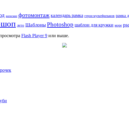
фотомонтаж
од
календарь рамка
рамка д
женские
герои мультфильмов
ошоп
Photoshop
ps
Шаблоны
шаблон для кружки
лето
море
я просмотра
Flash Player 9
или выше.
рочек
луби