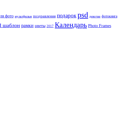
psd
подарок
ля фото
поздравления
мультфильм
фотокнига
девочке
Календарь
d шаблон
рамки
Photo Frames
цветы
2017