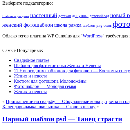
Выберите подкатегорию:
настенный
новый г
девушка
детская
детский сад
Шаблоны для фото
фот
женский фотошаблон
рамка
школа
шаблон
png
осень
Облако тегов плагина WP Cumulus для "
WordPress
" требует дл
Самые Популярные:
Свадебное платье
Шаблон для фотомонтажа Жених и Невеста
11 Новогодних шаблонов для фотошоп — Костюмы снегу
Жених и невеста
Костюм для фотошопа Молодожёны
Фотошаблон — Молодая семья
Жених и невеста
«
Приглашение на свадьбу — Обручальные кольца, цветы и го
Календарь-рамка школьника — Скоро в школу
»
Парный шаблон psd — Танец страсти