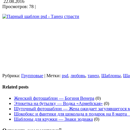
22.08.2016
Просмотров: 78 |
Рубрика:
Групповые
| Метки:
psd
,
любовь
,
танец
,
Шаблоны
,
Ша
Related posts
Женский фотошаблон — Богиня Венера
(0)
Этикетка на бутылку — Водка «Армейская»
(0)
Шуточный фотошаблон — Жена ожидает загулявшегося 
Шокобокс и фантики для шоколада в подарок на 8 марта_
Шаблоны для кружки — Знаки зодиака
(0)