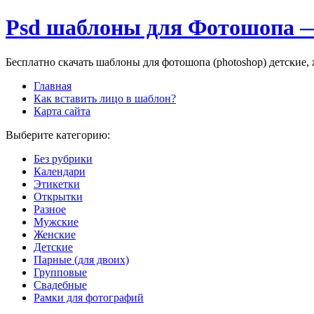
Psd шаблоны для Фотошопа —
Бесплатно скачать шаблоны для фотошопа (photoshop) детские
Главная
Как вставить лицо в шаблон?
Карта сайта
Выберите категорию:
Без рубрики
Календари
Этикетки
Открытки
Разное
Мужские
Женские
Детские
Парные (для двоих)
Групповые
Свадебные
Рамки для фотографий